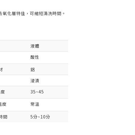
去氧化層特佳，可縮短清洗時間。
液體
酸性
材
鋁
浸漬
濃度
35~45
常溫
溫度
時間
5分~10分