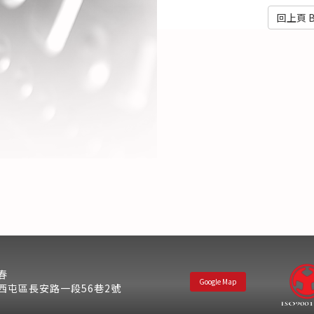
回上頁 B
春
Google Map
西屯區長安路一段56巷2號