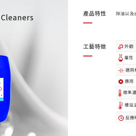
產品特性
除油以及
Cleaners
工藝特徵
外觀
屬性
適用
應用
標準
槽溢
反應