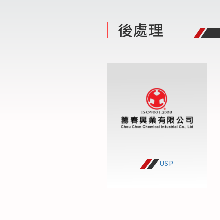
後處理
USP