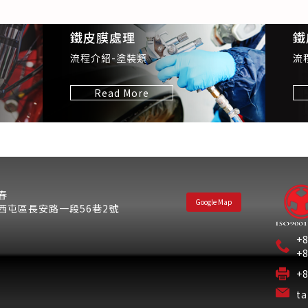
鐵皮膜處理
鐵
流程介紹-塗裝類
流
Read More
春
Google Map
西屯區長安路一段56巷2號
+
+
+
t